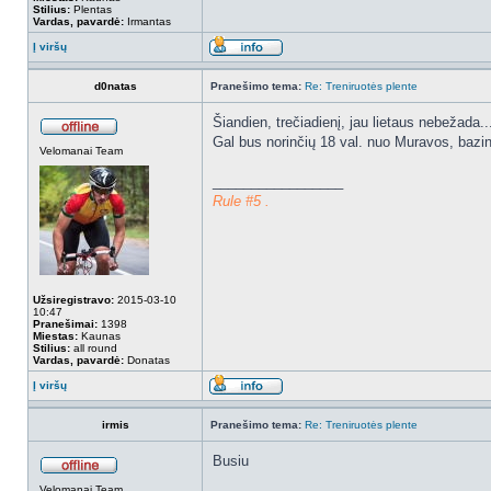
Stilius:
Plentas
Vardas, pavardė:
Irmantas
Į viršų
d0natas
Pranešimo tema:
Re: Treniruotės plente
Šiandien, trečiadienį, jau lietaus nebežada..
Gal bus norinčių 18 val. nuo Muravos, bazi
Velomanai Team
_________________
Rule #5 .
Užsiregistravo:
2015-03-10
10:47
Pranešimai:
1398
Miestas:
Kaunas
Stilius:
all round
Vardas, pavardė:
Donatas
Į viršų
irmis
Pranešimo tema:
Re: Treniruotės plente
Busiu
Velomanai Team