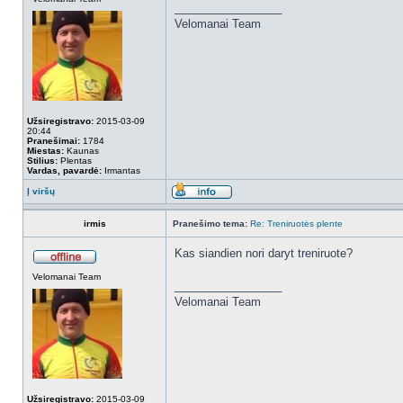
_________________
Velomanai Team
Užsiregistravo:
2015-03-09
20:44
Pranešimai:
1784
Miestas:
Kaunas
Stilius:
Plentas
Vardas, pavardė:
Irmantas
Į viršų
irmis
Pranešimo tema:
Re: Treniruotės plente
Kas siandien nori daryt treniruote?
Velomanai Team
_________________
Velomanai Team
Užsiregistravo:
2015-03-09