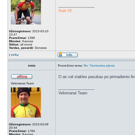
_________________
Rule #5 .
Užsiregistravo:
2015-03-10
10:47
Pranešimai:
1398
Miestas:
Kaunas
Stilius:
all round
Vardas, pavardė:
Donatas
Į viršų
irmis
Pranešimo tema:
Re: Treniruotės plente
O as val stakles pasukau po pirmadienio 6v
Velomanai Team
_________________
Velomanai Team
Užsiregistravo:
2015-03-09
20:44
Pranešimai:
1784
Miestas:
Kaunas