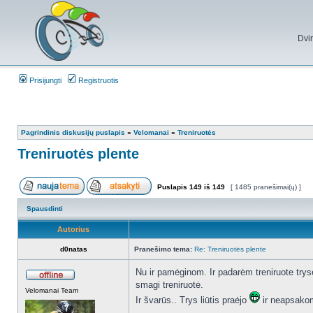
Dvi
Prisijungti
Registruotis
Pagrindinis diskusijų puslapis
»
Velomanai
»
Treniruotės
Treniruotės plente
Puslapis
149
iš
149
[ 1485 pranešimai(ų) ]
Spausdinti
Autorius
d0natas
Pranešimo tema:
Re: Treniruotės plente
Nu ir pamėginom. Ir padarėm treniruote tryse
smagi treniruotė.
Velomanai Team
Ir švarūs.. Trys liūtis praėjo
ir neapsako