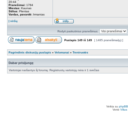
20:44
Pranešimai:
1784
Miestas:
Kaunas
Stilius:
Plentas
Vardas, pavardė:
Irmantas
Į viršų
Rodyti paskutinius pranešimus:
Puslapis
149
iš
149
[ 1485 pranešimai(ų) ]
Pagrindinis diskusijų puslapis
»
Velomanai
»
Treniruotės
Dabar prisijungę
Vartotojai naršantys šį forumą: Registruotų vartotojų nėra ir 1 svečias
Veikia su
phpBB
Vertė
Viliu