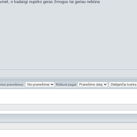
avinėt, o kadangi nupirko geras žmogus tai geriau nebūna
inius pranešimus:
Rūšiuoti pagal