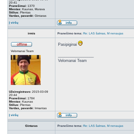
20:41
Pranešimai:
1370
Miestas:
Kaunas, Murava
Stilius:
Plentas
Vardas, pavardė:
Gintaras
Į viršų
irmis
Pranešimo tema:
Re: LAS šalmas, M nenaujas
Pasipiginai
Velomanai Team
_________________
Velomanai Team
Užsiregistravo:
2015-03-09
20:44
Pranešimai:
1784
Miestas:
Kaunas
Stilius:
Plentas
Vardas, pavardė:
Irmantas
Į viršų
Gintaras
Pranešimo tema:
Re: LAS šalmas, M nenaujas