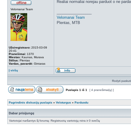
Realiai normaliai norejau parduot o ne pard
Velomanai Team
_________________
Velomanai Team
Plentas, MTB
Užsiregistravo:
2015-03-09
20:41
Pranešimai:
1370
Miestas:
Kaunas, Murava
Stilius:
Plentas
Vardas, pavardė:
Gintaras
Į viršų
Rodyti paskut
Puslapis
1
iš
1
[ 4 pranešimai(ų) ]
Pagrindinis diskusijų puslapis
»
Veloturgus
»
Parduodu
Dabar prisijungę
Vartotojai naršantys šį forumą: Registruotų vartotojų nėra ir 0 svečių