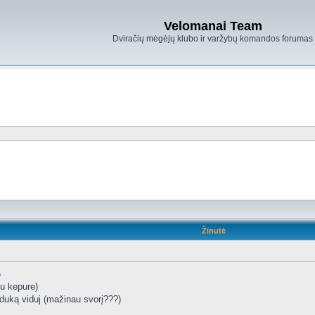
Velomanai Team
Dviračių mėgėjų klubo ir varžybų komandos forumas
Žinutė
6
u kepure)
duką viduj (mažinau svorį???)