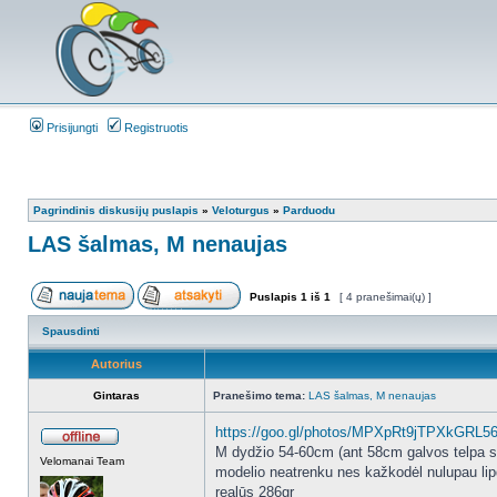
Prisijungti
Registruotis
Pagrindinis diskusijų puslapis
»
Veloturgus
»
Parduodu
LAS šalmas, M nenaujas
Puslapis
1
iš
1
[ 4 pranešimai(ų) ]
Spausdinti
Autorius
Gintaras
Pranešimo tema:
LAS šalmas, M nenaujas
https://goo.gl/photos/MPXpRt9jTPXkGRL5
M dydžio 54-60cm (ant 58cm galvos telpa s
Velomanai Team
modelio neatrenku nes kažkodėl nulupau lip
realūs 286gr