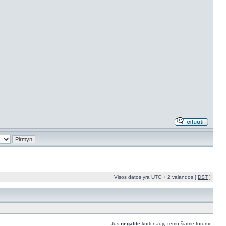
Visos datos yra UTC + 2 valandos [
DST
]
Jūs
negalite
kurti naujų temų šiame forume