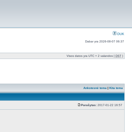
DUK
Dabar yra 2026-08-07 06:37
Visos datos yra UTC + 2 valandos [
DST
]
Ankstesnė tema
|
Kita tema
Parašytas:
2017-01-22 16:57