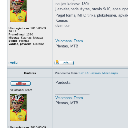
naujas kainavo 180lt
į asvaltą nedaužytas, stovis 9/10, apsaugo
Pagal formą IMHO tinka 'plokštesnei, apvales
Kaunas
dvim eur
Užsiregistravo:
2015-03-09
20:41
Pranešimai:
1370
_________________
Miestas:
Kaunas, Murava
Velomanai Team
Stilius:
Plentas
Vardas, pavardė:
Gintaras
Plentas, MTB
Į viršų
Gintaras
Pranešimo tema:
Re: LAS šalmas, M nenaujas
Parduota
Velomanai Team
_________________
Velomanai Team
Plentas, MTB
Užsiregistravo:
2015-03-09