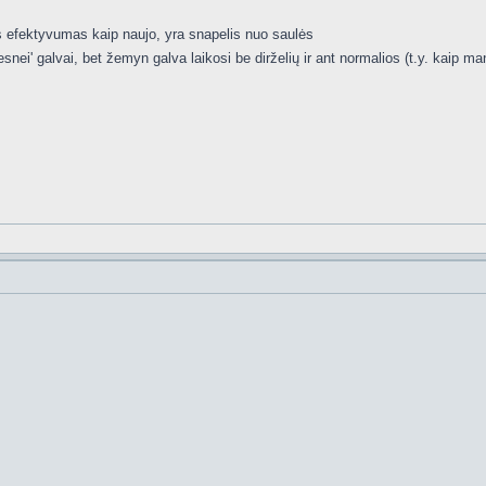
s efektyvumas kaip naujo, yra snapelis nuo saulės
nei' galvai, bet žemyn galva laikosi be dirželių ir ant normalios (t.y. kaip m