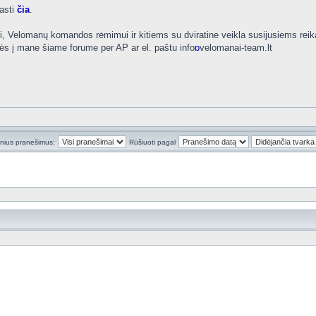
rasti
čia
.
, Velomanų komandos rėmimui ir kitiems su dviratine veikla susijusiems rei
s į mane šiame forume per AP ar el. paštu info
ɒ
velomanai-team.lt
inius pranešimus:
Rūšiuoti pagal