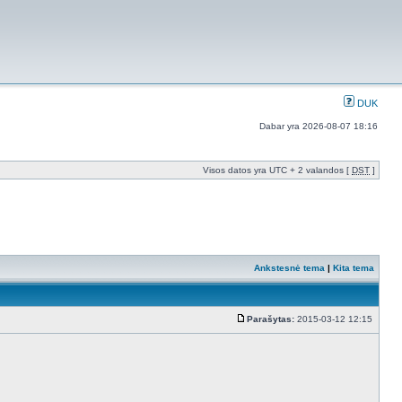
DUK
Dabar yra 2026-08-07 18:16
Visos datos yra UTC + 2 valandos [
DST
]
Ankstesnė tema
|
Kita tema
Parašytas:
2015-03-12 12:15