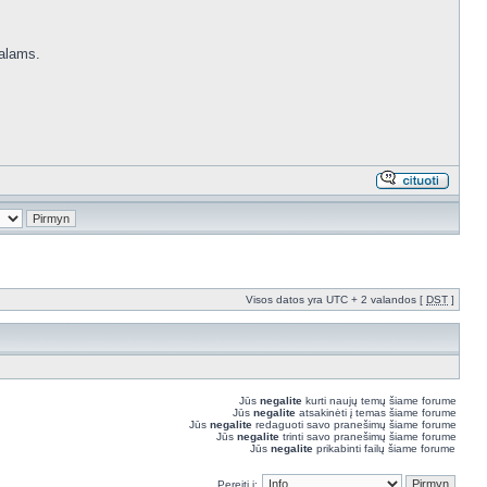
kalams.
Visos datos yra UTC + 2 valandos [
DST
]
Jūs
negalite
kurti naujų temų šiame forume
Jūs
negalite
atsakinėti į temas šiame forume
Jūs
negalite
redaguoti savo pranešimų šiame forume
Jūs
negalite
trinti savo pranešimų šiame forume
Jūs
negalite
prikabinti failų šiame forume
Pereiti į: