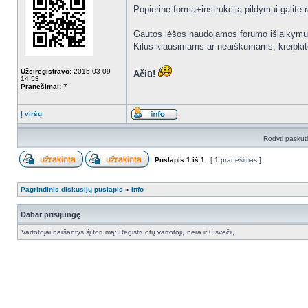
Popierinę formą+instrukciją pildymui galite 
Gautos lėšos naudojamos forumo išlaikymui
Kilus klausimams ar neaiškumams, kreipkitė
Užsiregistravo:
2015-03-09
Ačiū!
14:53
Pranešimai:
7
Į viršų
Rodyti paskut
Puslapis
1
iš
1
[ 1 pranešimas ]
Pagrindinis diskusijų puslapis
»
Info
Dabar prisijungę
Vartotojai naršantys šį forumą: Registruotų vartotojų nėra ir 0 svečių