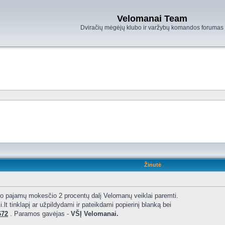
Velomanai Team
Dviračių mėgėjų klubo ir varžybų komandos forumas
Žinutė
savo pajamų mokesčio 2 procentų dalį Velomanų veiklai paremti.
.lt tinklapį ar užpildydami ir pateikdami popierinį blanką bei
672
. Paramos gavėjas -
VŠĮ Velomanai.