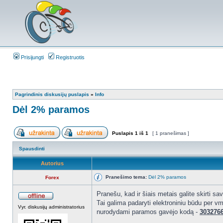
Prisijungti
Registruotis
Pagrindinis diskusijų puslapis
»
Info
Dėl 2% paramos
Puslapis
1
iš
1
[ 1 pranešimas ]
Spausdinti
Autorius
Pranešimo tema:
Dėl 2% paramos
Forex
Pranešu, kad ir šiais metais galite skirti 
Tai galima padaryti elektroniniu būdu per vmi
Vyr. diskusijų administratorius
nurodydami paramos gavėjo kodą -
303276