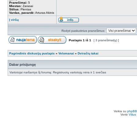
Pranešimai:
5
Miestas:
Zarasai
Stilius:
Plentas
Vardas, pavardė:
Arturas Akinis
Į viršų
Rodyti paskutinius pranešimus:
Puslapis
1
iš
1
[ 3 pranešimai(ų) ]
Pagrindinis diskusijų puslapis
»
Velomanai
»
Dviračių takai
Dabar prisijungę
Vartotojai naršantys šį forumą: Registruotų vartotojų nėra ir 1 svečias
Veikia su
phpBB
Vertė
Viliu