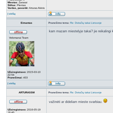
Miestas:
Zarasai
Stilius:
Plentas
Vardas, pavardė:
Arturas Akinis
Į viršų
Eimantas
Pranešimo tema:
Re: Dviračių takai Lietuvoje
kam mazam miestelyje takai? jie reikalingi 
Velomanai Team
Užsiregistravo:
2015-03-10
22:54
Pranešimai:
403
Į viršų
ARTURASSM
Pranešimo tema:
Re: Dviračių takai Lietuvoje
važinėti ar dideliam mieste svarbiau.
Užsiregistravo:
2016-05-19
16:40