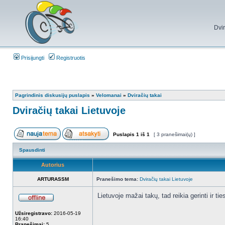
Dvi
Prisijungti
Registruotis
Pagrindinis diskusijų puslapis
»
Velomanai
»
Dviračių takai
Dviračių takai Lietuvoje
Puslapis
1
iš
1
[ 3 pranešimai(ų) ]
Spausdinti
Autorius
ARTURASSM
Pranešimo tema:
Dviračių takai Lietuvoje
Lietuvoje mažai takų, tad reikia gerinti ir t
Užsiregistravo:
2016-05-19
16:40
Pranešimai:
5