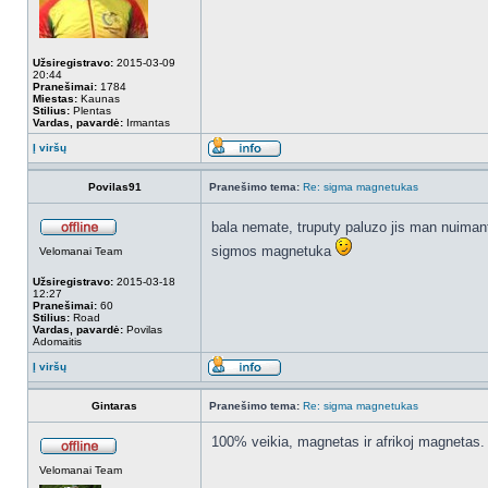
Užsiregistravo:
2015-03-09
20:44
Pranešimai:
1784
Miestas:
Kaunas
Stilius:
Plentas
Vardas, pavardė:
Irmantas
Į viršų
Povilas91
Pranešimo tema:
Re: sigma magnetukas
bala nemate, truputy paluzo jis man nuimant,
sigmos magnetuka
Velomanai Team
Užsiregistravo:
2015-03-18
12:27
Pranešimai:
60
Stilius:
Road
Vardas, pavardė:
Povilas
Adomaitis
Į viršų
Gintaras
Pranešimo tema:
Re: sigma magnetukas
100% veikia, magnetas ir afrikoj magnetas. s
Velomanai Team
_________________