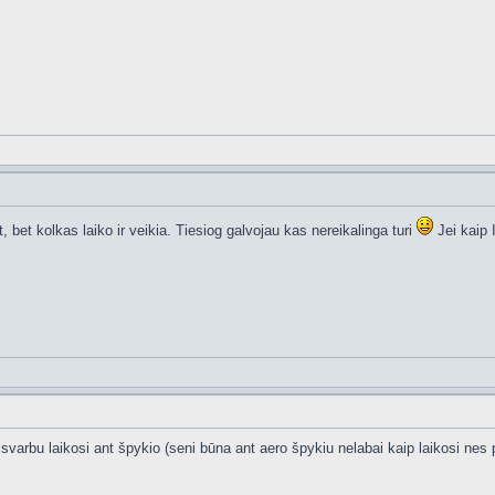
 bet kolkas laiko ir veikia. Tiesiog galvojau kas nereikalinga turi
Jei kaip 
varbu laikosi ant špykio (seni būna ant aero špykiu nelabai kaip laikosi nes p