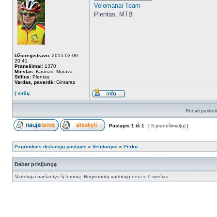
Velomanai Team
Plentas, MTB
Užsiregistravo:
2015-03-09
20:41
Pranešimai:
1370
Miestas:
Kaunas, Murava
Stilius:
Plentas
Vardas, pavardė:
Gintaras
Į viršų
Rodyti paskut
Puslapis
1
iš
1
[ 5 pranešimai(ų) ]
Pagrindinis diskusijų puslapis
»
Veloturgus
»
Perku
Dabar prisijungę
Vartotojai naršantys šį forumą: Registruotų vartotojų nėra ir 1 svečias