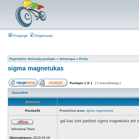
Prisijungti
Registruotis
Pagrindinis diskusijų puslapis
»
Veloturgus
»
Perku
sigma magnetukas
Puslapis
1
iš
1
[ 5 pranešimai(ų) ]
Spausdinti
Autorius
Povilas91
Pranešimo tema:
sigma magnetukas
gal kas turit parduot sigma magnetuka ant s
Velomanai Team
Užsiregistravo:
2015-03-18