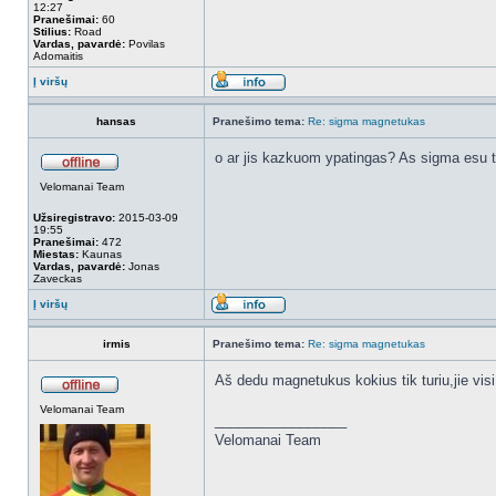
12:27
Pranešimai:
60
Stilius:
Road
Vardas, pavardė:
Povilas
Adomaitis
Į viršų
hansas
Pranešimo tema:
Re: sigma magnetukas
o ar jis kazkuom ypatingas? As sigma esu tu
Velomanai Team
Užsiregistravo:
2015-03-09
19:55
Pranešimai:
472
Miestas:
Kaunas
Vardas, pavardė:
Jonas
Zaveckas
Į viršų
irmis
Pranešimo tema:
Re: sigma magnetukas
Aš dedu magnetukus kokius tik turiu,jie visi
Velomanai Team
_________________
Velomanai Team