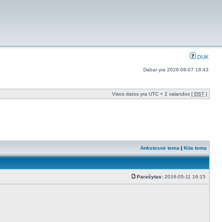
DUK
Dabar yra 2026-08-07 18:43
Visos datos yra UTC + 2 valandos [
DST
]
Ankstesnė tema
|
Kita tema
Parašytas:
2016-05-11 16:15