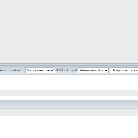
inius pranešimus:
Rūšiuoti pagal