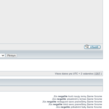
Visos datos yra UTC + 2 valandos [
DST
]
Jūs
negalite
kurti naujų temų šiame forume
Jūs
negalite
atsakinėti į temas šiame forume
Jūs
negalite
redaguoti savo pranešimų šiame forume
Jūs
negalite
trinti savo pranešimų šiame forume
Jūs
negalite
prikabinti failų šiame forume