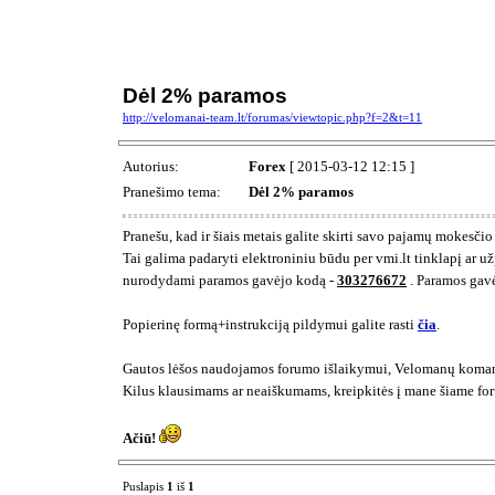
Dėl 2% paramos
http://velomanai-team.lt/forumas/viewtopic.php?f=2&t=11
Autorius:
Forex
[ 2015-03-12 12:15 ]
Pranešimo tema:
Dėl 2% paramos
Pranešu, kad ir šiais metais galite skirti savo pajamų mokesči
Tai galima padaryti elektroniniu būdu per vmi.lt tinklapį ar u
nurodydami paramos gavėjo kodą -
303276672
. Paramos gav
Popierinę formą+instrukciją pildymui galite rasti
čia
.
Gautos lėšos naudojamos forumo išlaikymui, Velomanų komando
Kilus klausimams ar neaiškumams, kreipkitės į mane šiame foru
Ačiū!
Puslapis
1
iš
1