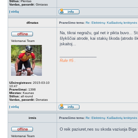
Stilius:
Plentas
Vardas, pavardė:
Gintaras
Į viršų
d0natas
Pranešimo tema:
Re: Elektrėnų- Kaišiadorių lenktynės
Na, tikrai negražu, gal net ir pikta buvo... 
šlykščiai atrodė, kai stakių škoda (atrodo šk
Velomanai Team
įskaitoj...
_________________
Rule #5 .
Užsiregistravo:
2015-03-10
10:47
Pranešimai:
1398
Miestas:
Kaunas
Stilius:
all round
Vardas, pavardė:
Donatas
Į viršų
irmis
Pranešimo tema:
Re: Elektrėnų- Kaišiadorių lenktynės
O reik paziuret,nes su skoda vaziuoja Biga 
Velomanai Team