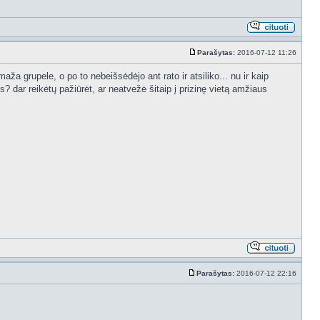
Parašytas:
2016-07-12 11:26
ža grupele, o po to nebeišsėdėjo ant rato ir atsiliko... nu ir kaip
ės? dar reikėtų pažiūrėt, ar neatvežė šitaip į prizinę vietą amžiaus
Parašytas:
2016-07-12 22:16