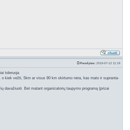
Parašytas:
2016-07-12 11:16
ai toleruoja
 o kiek vežti, 5km ar visus 90 km skirtumo nėra, kas mato ir supranta-
derių davažiuoti. Bet matant organizatorių taupymo programą (prizai