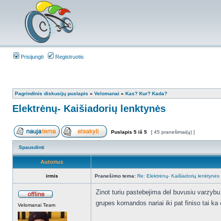
Prisijungti
Registruotis
Pagrindinis diskusijų puslapis
»
Velomanai
»
Kas? Kur? Kada?
Elektrėnų- Kaišiadorių lenktynės
Puslapis
5
iš
5
[ 45 pranešimai(ų) ]
Spausdinti
Autorius
irmis
Pranešimo tema:
Re: Elektrėnų- Kaišiadorių lenktynės
Zinot turiu pastebejima del buvusiu varzybu
grupes komandos nariai iki pat finiso tai ka
Velomanai Team
_________________