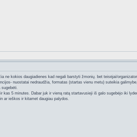
a ne kokios daugiadienes kad negali barstyti žmonių. bet teisėjai/organizatori
ijos- nuostatai nedraudžia, formatas (startas vienu metu) suteikia galimybe,
a sugebėti.
ir kas 5 minutes. Dabar juk ir vieną ratą startavusieji iš galo sugebėjo iki ly
in ar ieškos ir kitamet daugiau palydos.