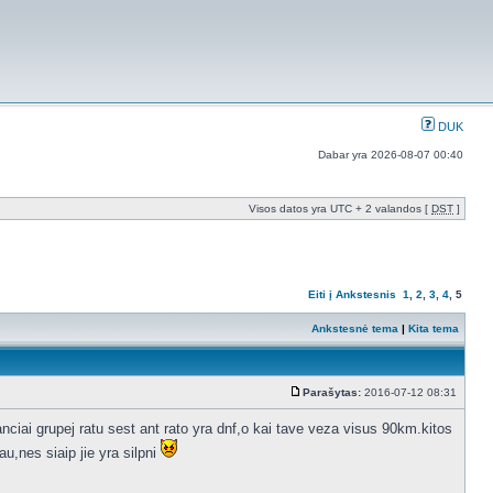
DUK
Dabar yra 2026-08-07 00:40
Visos datos yra UTC + 2 valandos [
DST
]
Eiti į
Ankstesnis
1
,
2
,
3
,
4
,
5
Ankstesnė tema
|
Kita tema
Parašytas:
2016-07-12 08:31
ciai grupej ratu sest ant rato yra dnf,o kai tave veza visus 90km.kitos
u,nes siaip jie yra silpni