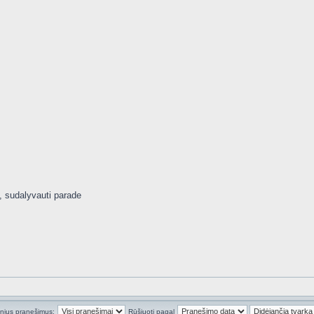
i, sudalyvauti parade
inius pranešimus:
Rūšiuoti pagal