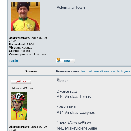
_________________
Velomanai Team
Užsiregistravo:
2015-03-09
20:44
Pranešimai:
1784
Miestas:
Kaunas
Stilius:
Plentas
Vardas, pavardė:
Irmantas
Į viršų
Gintaras
Pranešimo tema:
Re: Elektrėnų- Kaišiadorių lenktynė
Šiemet:
Velomanai Team
2 vaiku ratai
V10 Vinskas Tomas
4vaiku ratai
V14 Vinskas Laurynas
1 ratą 45km važiuos
Užsiregistravo:
2015-03-09
M41 Miškevičienė Agnė
20:41