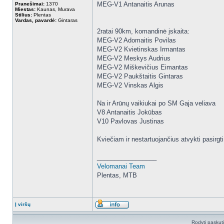
MEG-V1 Antanaitis Arunas
Pranešimai:
1370
Miestas:
Kaunas, Murava
Stilius:
Plentas
Vardas, pavardė:
Gintaras
2ratai 90km, komandinė įskaita:
MEG-V2 Adomaitis Povilas
MEG-V2 Kvietinskas Irmantas
MEG-V2 Meskys Audrius
MEG-V2 Miškevičius Eimantas
MEG-V2 Paukštaitis Gintaras
MEG-V2 Vinskas Algis
Na ir Arūnų vaikiukai po SM Gaja veliava
V8 Antanaitis Jokūbas
V10 Pavlovas Justinas
Kviečiam ir nestartuojančius atvykti pasirgt
_________________
Velomanai Team
Plentas, MTB
Į viršų
Rodyti paskut