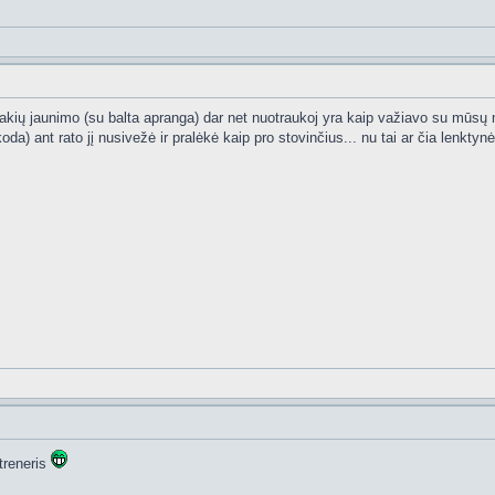
Stakių jaunimo (su balta apranga) dar net nuotraukoj yra kaip važiavo su mūsų ma
oda) ant rato jį nusivežė ir pralėkė kaip pro stovinčius... nu tai ar čia lenktyn
treneris