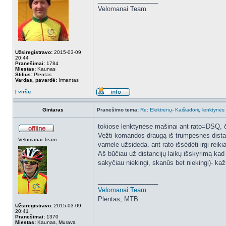
Velomanai Team
Užsiregistravo:
2015-03-09
20:44
Pranešimai:
1784
Miestas:
Kaunas
Stilius:
Plentas
Vardas, pavardė:
Irmantas
Į viršų
Gintaras
Pranešimo tema:
Re: Elektrėnų- Kaišiadorių lenktynės
tokiose lenktynėse mašinai ant rato=DSQ, či
Vežti komandos draugą iš trumpesnes distanc
Velomanai Team
varnele užsideda. ant rato išsėdėti irgi reiki
Aš būčiau už distancijų laikų išskyrimą kad 
sakyčiau niekingi, skanūs bet niekingi)- kaž
_________________
Velomanai Team
Plentas, MTB
Užsiregistravo:
2015-03-09
20:41
Pranešimai:
1370
Miestas:
Kaunas, Murava