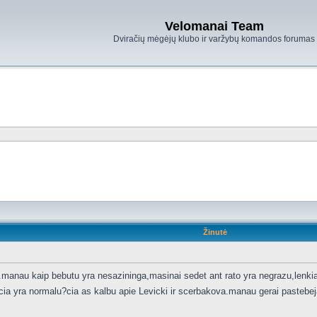
Velomanai Team
Dviračių mėgėjų klubo ir varžybų komandos forumas
Žinutė
.manau kaip bebutu yra nesazininga,masinai sedet ant rato yra negrazu,lenkian
 cia yra normalu?cia as kalbu apie Levicki ir scerbakova.manau gerai pastebeja