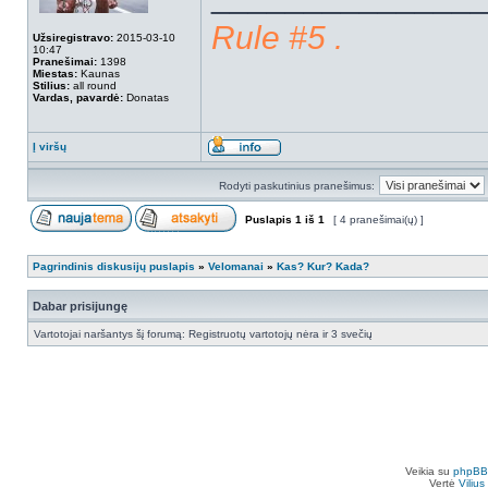
Rule #5 .
Užsiregistravo:
2015-03-10
10:47
Pranešimai:
1398
Miestas:
Kaunas
Stilius:
all round
Vardas, pavardė:
Donatas
Į viršų
Rodyti paskutinius pranešimus:
Puslapis
1
iš
1
[ 4 pranešimai(ų) ]
Pagrindinis diskusijų puslapis
»
Velomanai
»
Kas? Kur? Kada?
Dabar prisijungę
Vartotojai naršantys šį forumą: Registruotų vartotojų nėra ir 3 svečių
Veikia su
phpBB
Vertė
Viliu