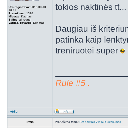
tokios naktinės tt...
Užsiregistravo:
2015-03-10
10:47
Pranešimai:
1398
Miestas:
Kaunas
Stilius:
all round
Vardas, pavardė:
Donatas
Daugiau iš kriteriu
patinka kaip lenktyn
treniruotei super
______________
Rule #5 .
Į viršų
irmis
Pranešimo tema:
Re: naktinis Vilniaus kriteriumas