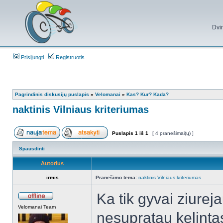
Dvi
Prisijungti
Registruotis
Pagrindinis diskusijų puslapis
»
Velomanai
»
Kas? Kur? Kada?
naktinis Vilniaus kriteriumas
Puslapis
1
iš
1
[ 4 pranešimai(ų) ]
Spausdinti
Autorius
irmis
Pranešimo tema:
naktinis Vilniaus kriteriumas
Ka tik gyvai ziurej
Velomanai Team
nesupratau kelintas