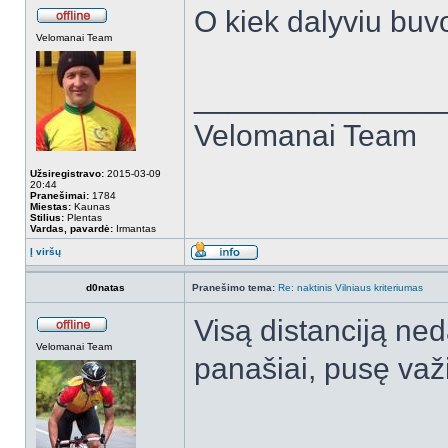
O kiek dalyviu buv
Velomanai Team
______________
Velomanai Team
Užsiregistravo:
2015-03-09
20:44
Pranešimai:
1784
Miestas:
Kaunas
Stilius:
Plentas
Vardas, pavardė:
Irmantas
Į viršų
d0natas
Pranešimo tema:
Re: naktinis Vilniaus kriteriumas
Visą distanciją ned
Velomanai Team
panašiai, pusę važ
______________