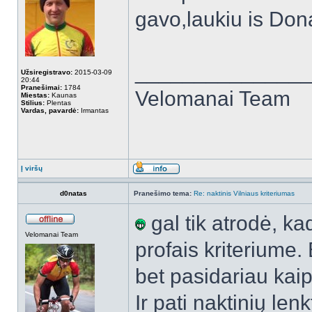
gavo,laukiu is Don
______________
Užsiregistravo:
2015-03-09
20:44
Pranešimai:
1784
Velomanai Team
Miestas:
Kaunas
Stilius:
Plentas
Vardas, pavardė:
Irmantas
Į viršų
d0natas
Pranešimo tema:
Re: naktinis Vilniaus kriteriumas
gal tik atrodė, ka
Velomanai Team
profais kriteriume.
bet pasidariau kaip
Ir pati naktinių len