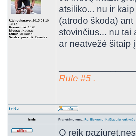
atsiliko... nu ir ka
(atrodo škoda) ant 
Užsiregistravo:
2015-03-10
10:47
Pranešimai:
1398
stovinčius... nu tai
Miestas:
Kaunas
Stilius:
all round
Vardas, pavardė:
Donatas
ar neatvežė šitaip į
______________
Rule #5 .
Į viršų
irmis
Pranešimo tema:
Re: Elektrėnų- Kaišiadorių lenktynės
O reik paziuret,ne