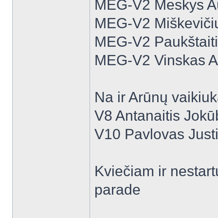
MEG-V2 Meskys A
MEG-V2 Miškeviči
MEG-V2 Paukštaiti
MEG-V2 Vinskas A
Na ir Arūnų vaikiu
V8 Antanaitis Jok
V10 Pavlovas Just
Kviečiam ir nestart
parade