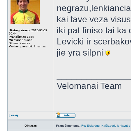
negrazu,lenkianciai
kai tave veza visu
iki pat finiso tai k
Užsiregistravo:
2015-03-09
20:44
Pranešimai:
1784
Levicki ir scerbak
Miestas:
Kaunas
Stilius:
Plentas
Vardas, pavardė:
Irmantas
jie yra silpni
______________
Velomanai Team
Į viršų
Gintaras
Pranešimo tema:
Re: Elektrėnų- Kaišiadorių lenktynės