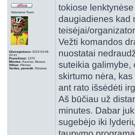
tokiose lenktynėse
Velomanai Team
daugiadienes kad n
teisėjai/organizator
Vežti komandos dra
nuostatai nedraudž
Užsiregistravo:
2015-03-09
20:41
Pranešimai:
1370
suteikia galimybe, 
Miestas:
Kaunas, Murava
Stilius:
Plentas
Vardas, pavardė:
Gintaras
skirtumo nėra, kas
ant rato išsėdėti ir
Aš būčiau už distan
minutes. Dabar juk i
sugebėjo iki lyderi
taupymo programą (