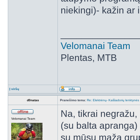
niekingi)- kažin ar
______________
Velomanai Team
Plentas, MTB
Į viršų
d0natas
Pranešimo tema:
Re: Elektrėnų- Kaišiadorių lenktynės
Na, tikrai negražu, 
Velomanai Team
(su balta apranga)
su mūsų maža grupe