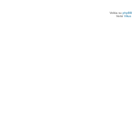
Veikia su
phpBB
Vertė
Viliu