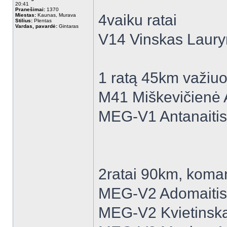
20:41
Pranešimai:
1370
4vaiku ratai
Miestas:
Kaunas, Murava
Stilius:
Plentas
Vardas, pavardė:
Gintaras
V14 Vinskas Laur
1 ratą 45km važiu
M41 Miškevičienė
MEG-V1 Antanaitis
2ratai 90km, koman
MEG-V2 Adomaitis
MEG-V2 Kvietinska