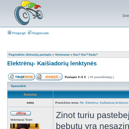
Dvi
Prisijungti
Registruotis
Pagrindinis diskusijų puslapis
»
Velomanai
»
Kas? Kur? Kada?
Elektrėnų- Kaišiadorių lenktynės
Puslapis
5
iš
5
[ 45 pranešimai(ų) ]
Spausdinti
Autorius
irmis
Pranešimo tema:
Re: Elektrėnų- Kaišiadorių lenktynės
Zinot turiu pasteb
Velomanai Team
bebutu yra nesazin