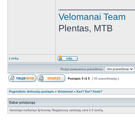
______________
Velomanai Team
Plentas, MTB
Į viršų
Rodyti paskutinius pranešimus:
Puslapis
5
iš
5
[ 45 pranešimai(ų) ]
Pagrindinis diskusijų puslapis
»
Velomanai
»
Kas? Kur? Kada?
Dabar prisijungę
Vartotojai naršantys šį forumą: Registruotų vartotojų nėra ir 5 svečių