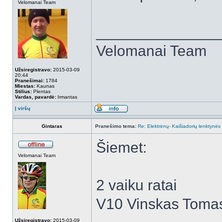
Velomanai Team
______________
Velomanai Team
Užsiregistravo:
2015-03-09
20:44
Pranešimai:
1784
Miestas:
Kaunas
Stilius:
Plentas
Vardas, pavardė:
Irmantas
Į viršų
Gintaras
Pranešimo tema:
Re: Elektrėnų- Kaišiadorių lenktynė
Šiemet:
Velomanai Team
2 vaiku ratai
V10 Vinskas Toma
Užsiregistravo:
2015-03-09