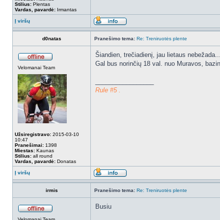
Stilius:
Plentas
Vardas, pavardė:
Irmantas
Į viršų
d0natas
Pranešimo tema:
Re: Treniruotės plente
Šiandien, trečiadienį, jau lietaus nebežada..
Gal bus norinčių 18 val. nuo Muravos, bazi
Velomanai Team
_________________
Rule #5 .
Užsiregistravo:
2015-03-10
10:47
Pranešimai:
1398
Miestas:
Kaunas
Stilius:
all round
Vardas, pavardė:
Donatas
Į viršų
irmis
Pranešimo tema:
Re: Treniruotės plente
Busiu
Velomanai Team