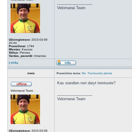
_________________
Velomanai Team
Užsiregistravo:
2015-03-09
20:44
Pranešimai:
1784
Miestas:
Kaunas
Stilius:
Plentas
Vardas, pavardė:
Irmantas
Į viršų
irmis
Pranešimo tema:
Re: Treniruotės plente
Kas siandien nori daryt treniruote?
Velomanai Team
_________________
Velomanai Team
Užsiregistravo:
2015-03-09