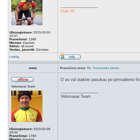
_________________
Rule #5 .
Užsiregistravo:
2015-03-10
10:47
Pranešimai:
1398
Miestas:
Kaunas
Stilius:
all round
Vardas, pavardė:
Donatas
Į viršų
irmis
Pranešimo tema:
Re: Treniruotės plente
O as val stakles pasukau po pirmadienio 6v
Velomanai Team
_________________
Velomanai Team
Užsiregistravo:
2015-03-09
20:44
Pranešimai:
1784
Miestas:
Kaunas