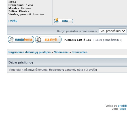
20:44
Pranešimai:
1784
Miestas:
Kaunas
Stilius:
Plentas
Vardas, pavardė:
Irmantas
Į viršų
Rodyti paskutinius pranešimus:
Puslapis
149
iš
149
[ 1485 pranešimai(ų) ]
Pagrindinis diskusijų puslapis
»
Velomanai
»
Treniruotės
Dabar prisijungę
Vartotojai naršantys šį forumą: Registruotų vartotojų nėra ir 3 svečių
Veikia su
phpBB
Vertė
Viliu