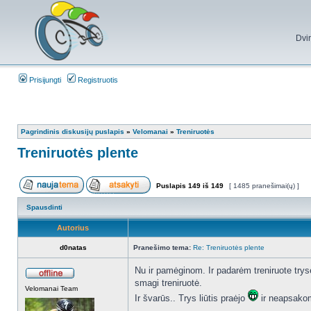
Dvi
Prisijungti
Registruotis
Pagrindinis diskusijų puslapis
»
Velomanai
»
Treniruotės
Treniruotės plente
Puslapis
149
iš
149
[ 1485 pranešimai(ų) ]
Spausdinti
Autorius
d0natas
Pranešimo tema:
Re: Treniruotės plente
Nu ir pamėginom. Ir padarėm treniruote tryse
smagi treniruotė.
Velomanai Team
Ir švarūs.. Trys liūtis praėjo
ir neapsako