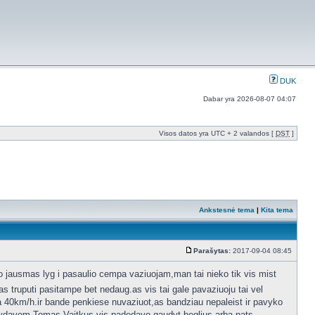
DUK
Dabar yra 2026-08-07 04:07
Visos datos yra UTC + 2 valandos [
DST
]
Ankstesnė tema
|
Kita tema
Parašytas:
2017-09-04 08:45
 jausmas lyg i pasaulio cempa vaziuojam,man tai nieko tik vis mist
as truputi pasitampe bet nedaug.as vis tai gale pavaziuoju tai vel
mpa 40km/h.ir bande penkiese nuvaziuot,as bandziau nepaleist ir pavyko
ivydavom.Tomas Vaitkus vis padedavo gaudyt beglius arba pats