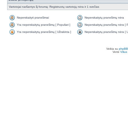
Vartotojai naršantys šį forumą: Registruotų vartotojų nėra ir 1 svečias
Neperskaityti pranešimai
Neperskaitytų pranešimų nėra
Yra neperskaitytų pranešimų [ Populiari ]
Neperskaitytų pranešimų nėra [ Po
Yra neperskaitytų pranešimų [ Užrakinta ]
Neperskaitytų pranešimų nėra [ U
Veikia su
phpBB
Vertė
Viliu