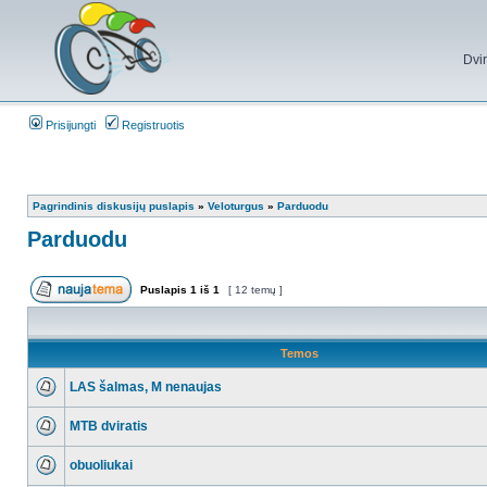
Dvi
Prisijungti
Registruotis
Pagrindinis diskusijų puslapis
»
Veloturgus
»
Parduodu
Parduodu
Puslapis
1
iš
1
[ 12 temų ]
Temos
LAS šalmas, M nenaujas
MTB dviratis
obuoliukai