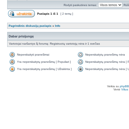
Rodyti paskutines temas:
Rūši
Puslapis
1
iš
1
[ 2 temų ]
Pagrindinis diskusijų puslapis
»
Info
Dabar prisijungę
Vartotojai naršantys šį forumą: Registruotų vartotojų nėra ir 1 svečias
Neperskaityti pranešimai
Neperskaitytų pranešimų nėra
Yra neperskaitytų pranešimų [ Populiari ]
Neperskaitytų pranešimų nėra [ Po
Yra neperskaitytų pranešimų [ Užrakinta ]
Neperskaitytų pranešimų nėra [ U
Veikia su
phpBB
Vertė
Viliu