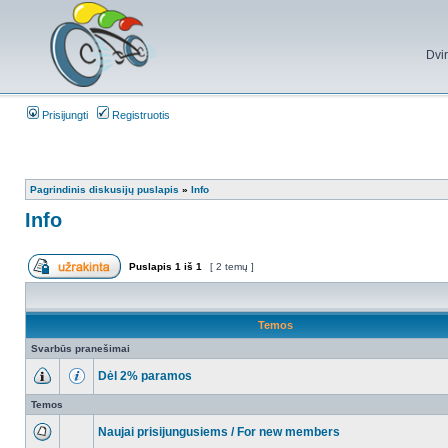
Dvi
Prisijungti
Registruotis
Pagrindinis diskusijų puslapis
»
Info
Info
Puslapis
1
iš
1
[ 2 temų ]
Temos
Svarbūs pranešimai
Dėl 2% paramos
Temos
Naujai prisijungusiems / For new members