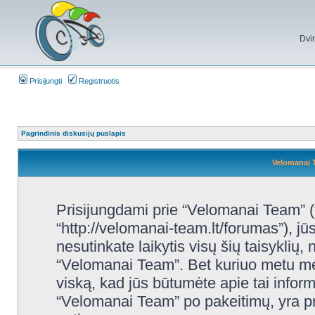
Dvi
Prisijungti
Registruotis
Pagrindinis diskusijų puslapis
Velomanai 
Prisijungdami prie “Velomanai Team” (
“http://velomanai-team.lt/forumas”), jūs
nesutinkate laikytis visų šių taisyklių,
“Velomanai Team”. Bet kuriuo metu mes
viską, kad jūs būtumėte apie tai inform
“Velomanai Team” po pakeitimų, yra prot