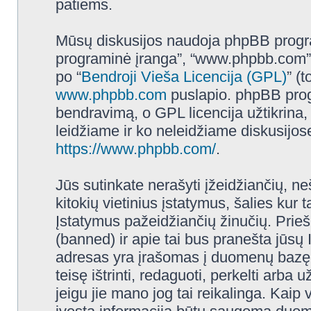
patiems.
Mūsų diskusijos naudoja phpBB programi
programinė įranga”, “www.phpbb.com”
po “
Bendroji Vieša Licencija (GPL)
” (
www.phpbb.com
puslapio. phpBB progr
bendravimą, o GPL licencija užtikrina,
leidžiame ir ko neleidžiame diskusijos
https://www.phpbb.com/
.
Jūs sutinkate nerašyti įžeidžiančių, ne
kitokių vietinius įstatymus, šalies ku
Įstatymus pažeidžiančių žinučių. Prieš
(banned) ir apie tai bus pranešta jūsų 
adresas yra įrašomas į duomenų bazę.
teisę ištrinti, redaguoti, perkelti arba
jeigu jie mano jog tai reikalinga. Kaip 