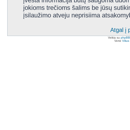
įvesta informacija būtų saugoma duom
jokioms trečioms šalims be jūsų sutik
įsilaužimo atveju neprisiima atsakom
Atgal į 
Veikia su
phpBB
Vertė
Viliu