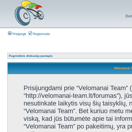
Dvi
Prisijungti
Registruotis
Pagrindinis diskusijų puslapis
Velomanai 
Prisijungdami prie “Velomanai Team” (
“http://velomanai-team.lt/forumas”), jūs
nesutinkate laikytis visų šių taisyklių,
“Velomanai Team”. Bet kuriuo metu mes
viską, kad jūs būtumėte apie tai inform
“Velomanai Team” po pakeitimų, yra prot