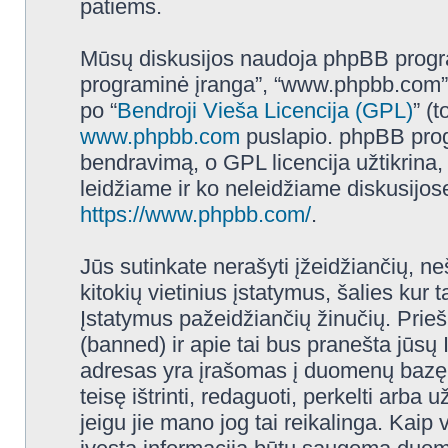
patiems.
Mūsų diskusijos naudoja phpBB programi
programinė įranga”, “www.phpbb.com”
po “
Bendroji Vieša Licencija (GPL)
” (
www.phpbb.com
puslapio. phpBB progr
bendravimą, o GPL licencija užtikrina,
leidžiame ir ko neleidžiame diskusijos
https://www.phpbb.com/
.
Jūs sutinkate nerašyti įžeidžiančių, ne
kitokių vietinius įstatymus, šalies ku
Įstatymus pažeidžiančių žinučių. Prieš
(banned) ir apie tai bus pranešta jūsų 
adresas yra įrašomas į duomenų bazę.
teisę ištrinti, redaguoti, perkelti arba
jeigu jie mano jog tai reikalinga. Kaip 