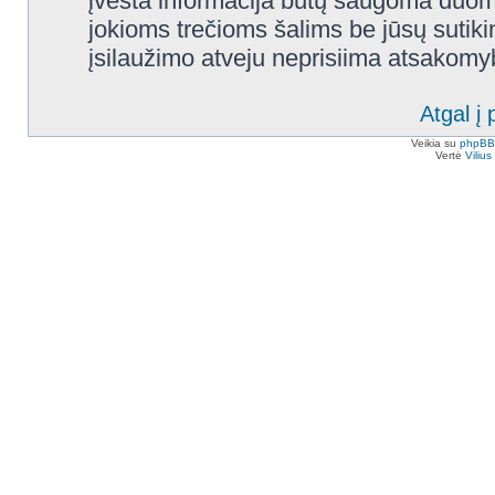
įvesta informacija būtų saugoma duom
jokioms trečioms šalims be jūsų sutik
įsilaužimo atveju neprisiima atsakom
Atgal į 
Veikia su
phpBB
Vertė
Viliu