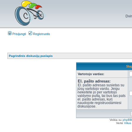
Dvi
Prisijungti
Registruotis
Pagrindinis diskusijų puslapis
Sla
Vartotojo vardas:
El. pašto adresas:
El. pašto adresas susietas su
jūsų vartotojo vardu. Jeigu
nekeitėte jo per vartotojo
valdymo pultą, tai bus tas pats
el. pašto adresas, kurį
naudojote registruodamiesi
diskusijose.
Veikia su
phpBB
Vertė
Viliu