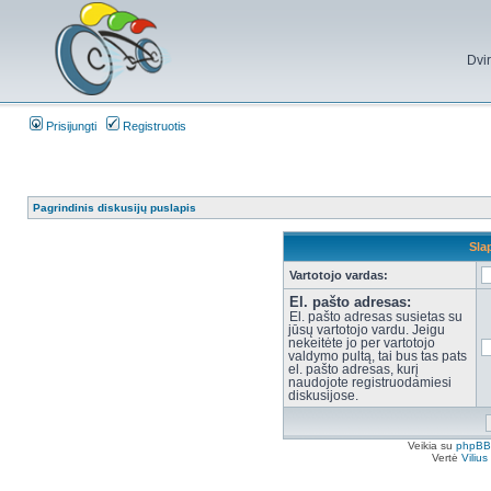
Dvi
Prisijungti
Registruotis
Pagrindinis diskusijų puslapis
Sla
Vartotojo vardas:
El. pašto adresas:
El. pašto adresas susietas su
jūsų vartotojo vardu. Jeigu
nekeitėte jo per vartotojo
valdymo pultą, tai bus tas pats
el. pašto adresas, kurį
naudojote registruodamiesi
diskusijose.
Veikia su
phpBB
Vertė
Viliu