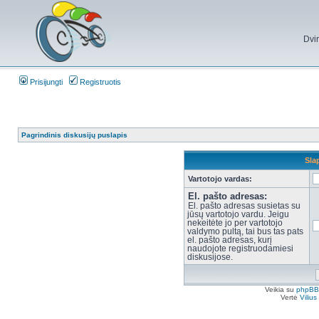
Dvi
Prisijungti
Registruotis
Pagrindinis diskusijų puslapis
Sla
Vartotojo vardas:
El. pašto adresas:
El. pašto adresas susietas su
jūsų vartotojo vardu. Jeigu
nekeitėte jo per vartotojo
valdymo pultą, tai bus tas pats
el. pašto adresas, kurį
naudojote registruodamiesi
diskusijose.
Veikia su
phpBB
Vertė
Viliu