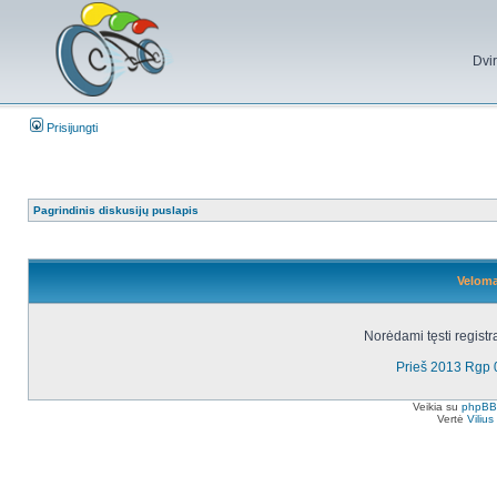
Dvi
Prisijungti
Pagrindinis diskusijų puslapis
Veloma
Norėdami tęsti registr
Prieš 2013 Rgp 
Veikia su
phpBB
Vertė
Viliu