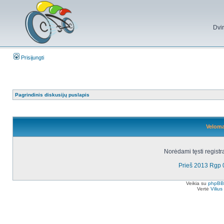
Dvi
Prisijungti
Pagrindinis diskusijų puslapis
Veloma
Norėdami tęsti registr
Prieš 2013 Rgp 
Veikia su
phpBB
Vertė
Viliu