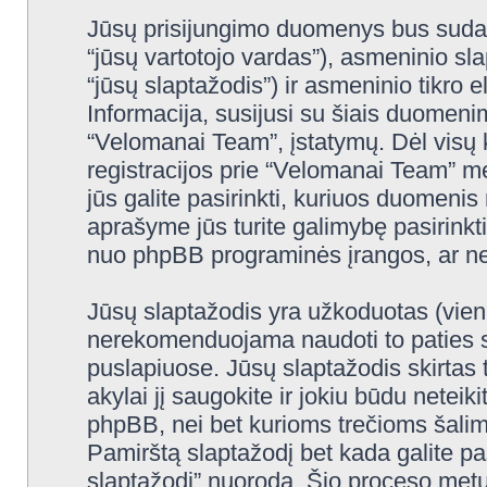
Jūsų prisijungimo duomenys bus sudaryt
“jūsų vartotojo vardas”), asmeninio slap
“jūsų slaptažodis”) ir asmeninio tikro e
Informacija, susijusi su šiais duomeni
“Velomanai Team”, įstatymų. Dėl visų k
registracijos prie “Velomanai Team” m
jūs galite pasirinkti, kuriuos duomenis 
aprašyme jūs turite galimybę pasirinkti
nuo phpBB programinės įrangos, ar ne
Jūsų slaptažodis yra užkoduotas (vien
nerekomenduojama naudoti to paties sl
puslapiuose. Jūsų slaptažodis skirtas 
akylai jį saugokite ir jokiu būdu netei
phpBB, nei bet kurioms trečioms šali
Pamirštą slaptažodį bet kada galite p
slaptažodį” nuoroda. Šio proceso metu 