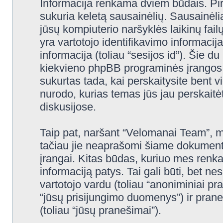
Informacija renkama dviem būdais. Pi
sukuria keletą sausainėlių. Sausainėliai 
jūsų kompiuterio naršyklės laikinų fa
yra vartotojo identifikavimo informacija
informacija (toliau “sesijos id”). Šie d
kiekvieno phpBB programinės įrangos 
sukurtas tada, kai perskaitysite bent
nurodo, kurias temas jūs jau perskait
diskusijose.
Taip pat, naršant “Velomanai Team”, m
tačiau jie neaprašomi šiame dokumente
įrangai. Kitas būdas, kuriuo mes renka
informaciją patys. Tai gali būti, bet 
vartotojo vardu (toliau “anoniminiai pr
“jūsų prisijungimo duomenys”) ir pran
(toliau “jūsų pranešimai”).