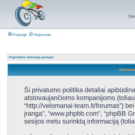
Dvi
Prisijungti
Registruotis
Pagrindinis diskusijų puslapis
Velomanai
Ši privatumo politika detaliai apibūdi
atstovaujančioms kompanijoms (toliau
“http://velomanai-team.lt/forumas”) bei
įranga”, “www.phpbb.com”, “phpBB Gr
sesijos metu surinktą informaciją (tolia