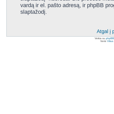
vardą ir el. pašto adresą, ir phpBB p
slaptažodį.
Atgal į 
Veikia su
phpBB
Vertė
Viliu