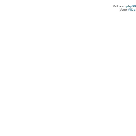
Veikia su
phpBB
Vertė
Viliu