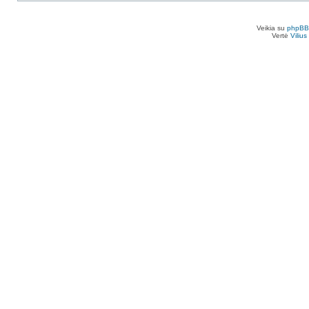
Veikia su
phpBB
Vertė
Viliu