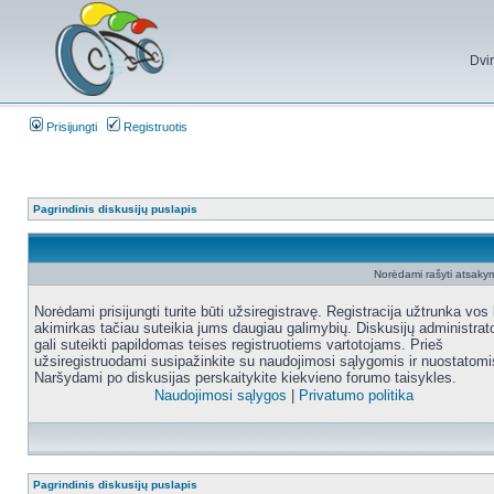
Dvi
Prisijungti
Registruotis
Pagrindinis diskusijų puslapis
Norėdami rašyti atsakym
Norėdami prisijungti turite būti užsiregistravę. Registracija užtrunka vos 
akimirkas tačiau suteikia jums daugiau galimybių. Diskusijų administrat
gali suteikti papildomas teises registruotiems vartotojams. Prieš
užsiregistruodami susipažinkite su naudojimosi sąlygomis ir nuostatomi
Naršydami po diskusijas perskaitykite kiekvieno forumo taisykles.
Naudojimosi sąlygos
|
Privatumo politika
Pagrindinis diskusijų puslapis