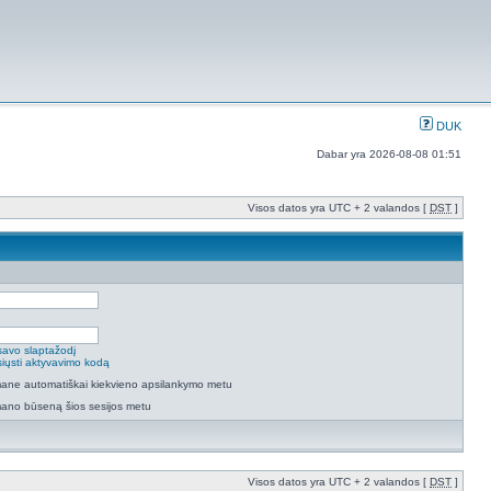
DUK
Dabar yra 2026-08-08 01:51
Visos datos yra UTC + 2 valandos [
DST
]
savo slaptažodį
isiųsti aktyvavimo kodą
 mane automatiškai kiekvieno apsilankymo metu
mano būseną šios sesijos metu
Visos datos yra UTC + 2 valandos [
DST
]