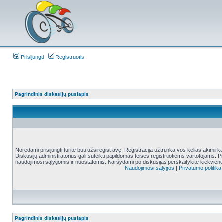
Prisijungti
Registruotis
Pagrindinis diskusijų puslapis
Norėdami prisijungti turite būti užsiregistravę. Registracija užtrunka vos kelias akimir
Diskusijų administratorius gali suteikti papildomas teises registruotiems vartotojams. 
naudojimosi sąlygomis ir nuostatomis. Naršydami po diskusijas perskaitykite kiekvieno
Naudojimosi sąlygos
|
Privatumo politika
Pagrindinis diskusijų puslapis