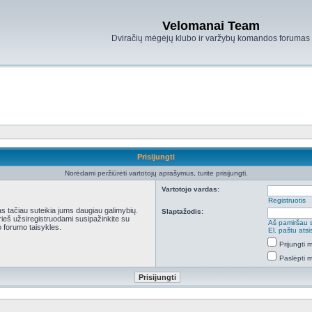
Velomanai Team
Dviračių mėgėjų klubo ir varžybų komandos forumas
Prisijungti
Norėdami peržiūrėti vartotojų aprašymus, turite prisijungti.
Vartotojo vardas:
Registruotis
kas tačiau suteikia jums daugiau galimybių.
Slaptažodis:
Prieš užsiregistruodami susipažinkite su
Aš pamiršau 
 forumo taisykles.
El. paštu ats
Prijungti
Paslėpti 