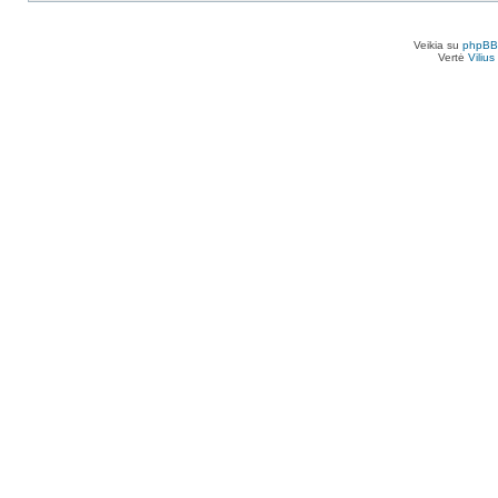
Veikia su
phpBB
Vertė
Viliu