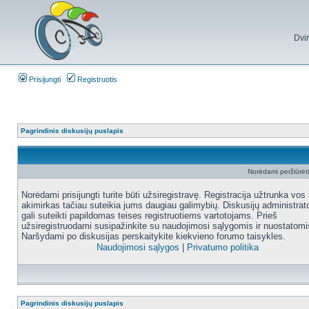
Dvi
Prisijungti
Registruotis
Pagrindinis diskusijų puslapis
Norėdami peržiūrėti 
Norėdami prisijungti turite būti užsiregistravę. Registracija užtrunka vos 
akimirkas tačiau suteikia jums daugiau galimybių. Diskusijų administrat
gali suteikti papildomas teises registruotiems vartotojams. Prieš
užsiregistruodami susipažinkite su naudojimosi sąlygomis ir nuostatomi
Naršydami po diskusijas perskaitykite kiekvieno forumo taisykles.
Naudojimosi sąlygos
|
Privatumo politika
Pagrindinis diskusijų puslapis