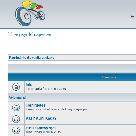
Dvi
Prisijungti
Registruotis
Pagrindinis diskusijų puslapis
Forumas
Info
Informacija forumo nariams
Velomanai
Treniruotės
Treniruočių skelbimai ir diskusijos apie jas
Kas? Kur? Kada?
Pletkai-blevyzgos
®by Jonas ©2014-2015