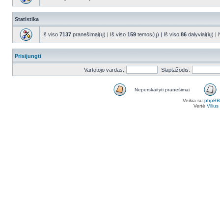
Statistika
Iš viso
7137
pranešimai(ų) | Iš viso
159
temos(ų) | Iš viso
86
dalyviai(ių) |
Prisijungti
Vartotojo vardas:
Slaptažodis:
Neperskaityti pranešimai
Veikia su
phpBB
Vertė
Viliu