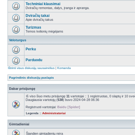
Techniniai klausimai
Dviračių remontas, dalys, įranga ir apranga.
Dviračių takai
Apie dviračių takus
Turizmas
Temos kelionių mėgėjams
Veloturgus
Perku
Parduodu
Ištrinti visus diskusijų sausainėlius
|
Komanda
Pagrindinis diskusijų puslapis
Dabar prisijungę
Iš viso šiuo metu prisijungę
11
vartotojai :: 1 registruotas, 0 slaptų ir 10 s
Daugiausia vartotojų (
538
) buvo 2024-04-28 06:36
Registruoti vartotojai:
Baidu [Spider]
Legenda ::
Administratoriai
Gimtadieniai
Šiandien gimtadienių nėra