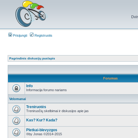
Dvi
Prisijungti
Registruotis
Pagrindinis diskusijų puslapis
Forumas
Info
Informacija forumo nariams
Velomanai
Treniruotės
Treniruočių skelbimai ir diskusijos apie jas
Kas? Kur? Kada?
Pletkai-blevyzgos
®by Jonas ©2014-2015