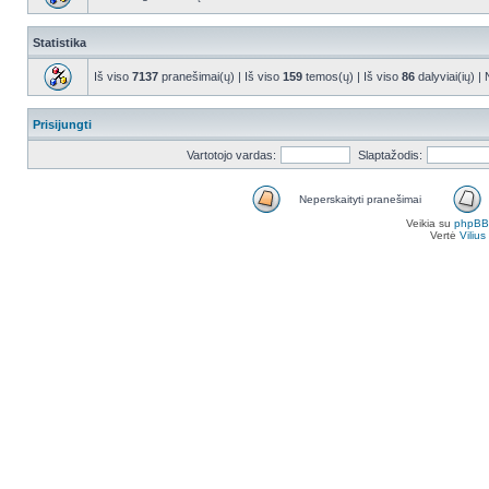
Statistika
Iš viso
7137
pranešimai(ų) | Iš viso
159
temos(ų) | Iš viso
86
dalyviai(ių) |
Prisijungti
Vartotojo vardas:
Slaptažodis:
Neperskaityti pranešimai
Veikia su
phpBB
Vertė
Viliu