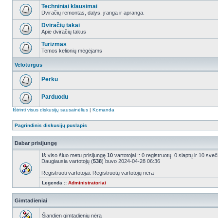
Techniniai klausimai
Dviračių remontas, dalys, įranga ir apranga.
Dviračių takai
Apie dviračių takus
Turizmas
Temos kelionių mėgėjams
Veloturgus
Perku
Parduodu
Ištrinti visus diskusijų sausainėlius
|
Komanda
Pagrindinis diskusijų puslapis
Dabar prisijungę
Iš viso šiuo metu prisijungę
10
vartotojai :: 0 registruotų, 0 slaptų ir 10 sv
Daugiausia vartotojų (
538
) buvo 2024-04-28 06:36
Registruoti vartotojai: Registruotų vartotojų nėra
Legenda ::
Administratoriai
Gimtadieniai
Šiandien gimtadienių nėra