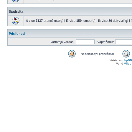
Statistika
Iš viso
7137
pranešimai(ų) | Iš viso
159
temos(ų) | Iš viso
86
dalyviai(ių) |
Prisijungti
Vartotojo vardas:
Slaptažodis:
Neperskaityti pranešimai
Veikia su
phpBB
Vertė
Viliu