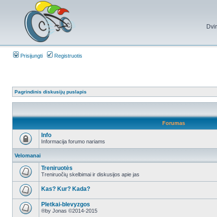
Dvi
Prisijungti
Registruotis
Pagrindinis diskusijų puslapis
Forumas
Info
Informacija forumo nariams
Velomanai
Treniruotės
Treniruočių skelbimai ir diskusijos apie jas
Kas? Kur? Kada?
Pletkai-blevyzgos
®by Jonas ©2014-2015