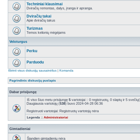
Techniniai klausimai
Dviračių remontas, dalys, įranga ir apranga.
Dviračių takai
Apie dviračių takus
Turizmas
Temos kelionių mėgėjams
Veloturgus
Perku
Parduodu
Ištrinti visus diskusijų sausainėlius
|
Komanda
Pagrindinis diskusijų puslapis
Dabar prisijungę
Iš viso šiuo metu prisijungę
5
vartotojai :: 0 registruotų, 0 slaptų ir 5 sveči
Daugiausia vartotojų (
538
) buvo 2024-04-28 06:36
Registruoti vartotojai: Registruotų vartotojų nėra
Legenda ::
Administratoriai
Gimtadieniai
Šiandien gimtadienių nėra