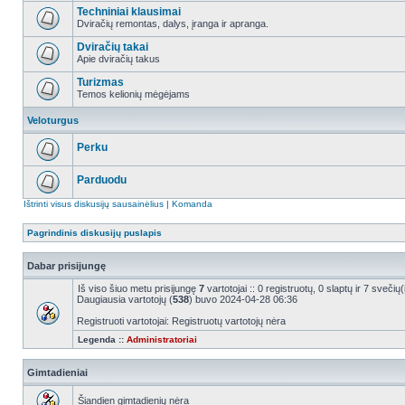
Techniniai klausimai
Dviračių remontas, dalys, įranga ir apranga.
Dviračių takai
Apie dviračių takus
Turizmas
Temos kelionių mėgėjams
Veloturgus
Perku
Parduodu
Ištrinti visus diskusijų sausainėlius
|
Komanda
Pagrindinis diskusijų puslapis
Dabar prisijungę
Iš viso šiuo metu prisijungę
7
vartotojai :: 0 registruotų, 0 slaptų ir 7 sveči
Daugiausia vartotojų (
538
) buvo 2024-04-28 06:36
Registruoti vartotojai: Registruotų vartotojų nėra
Legenda ::
Administratoriai
Gimtadieniai
Šiandien gimtadienių nėra