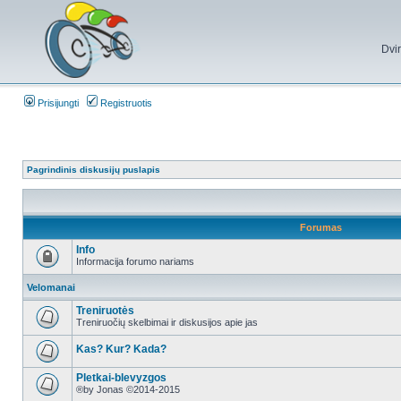
Dvi
Prisijungti
Registruotis
Pagrindinis diskusijų puslapis
Forumas
Info
Informacija forumo nariams
Velomanai
Treniruotės
Treniruočių skelbimai ir diskusijos apie jas
Kas? Kur? Kada?
Pletkai-blevyzgos
®by Jonas ©2014-2015