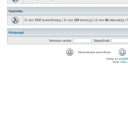
Statistika
Iš viso
7137
pranešimai(ų) | Iš viso
159
temos(ų) | Iš viso
86
dalyviai(ių) |
Prisijungti
Vartotojo vardas:
Slaptažodis:
Neperskaityti pranešimai
Veikia su
phpBB
Vertė
Viliu