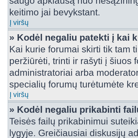
saugo apklausą nuo nesąžinin
keitimo jai bevykstant.
Į viršų
» Kodėl negaliu patekti į kai
Kai kurie forumai skirti tik tam 
peržiūrėti, trinti ir rašyti į ši
administratoriai arba moderatori
specialių forumų turėtumėte krei
Į viršų
» Kodėl negaliu prikabinti fai
Teisės failų prikabinimui sutei
lygyje. Greičiausiai diskusijų ad