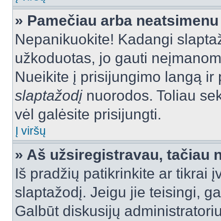
» Pamečiau arba neatsimenu 
Nepanikuokite! Kadangi slapt
užkoduotas, jo gauti neįmanoma.
Nueikite į prisijungimo langą i
slaptažodį
nuorodos. Toliau sek
vėl galėsite prisijungti.
Į viršų
» Aš užsiregistravau, tačiau n
Iš pradžių patikrinkite ar tikrai 
slaptažodį. Jeigu jie teisingi, ga
Galbūt diskusijų administrator