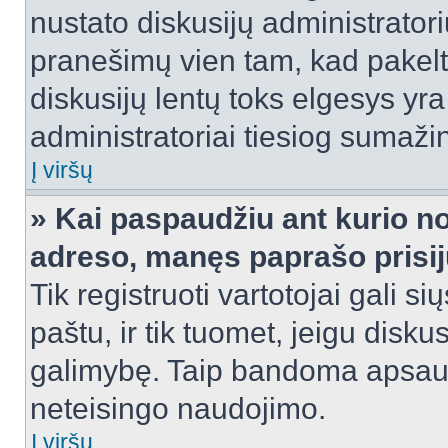
nustato diskusijų administrator
pranešimų vien tam, kad pake
diskusijų lentų toks elgesys yr
administratoriai tiesiog sumaži
Į viršų
» Kai paspaudžiu ant kurio no
adreso, manęs paprašo prisij
Tik registruoti vartotojai gali s
paštu, ir tik tuomet, jeigu disku
galimybę. Taip bandoma apsaugo
neteisingo naudojimo.
Į viršų