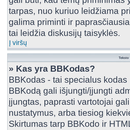
tarpas, nuo kuriuo leidžiama pr
galima priminti ir paprasčiausiai 
tai leidžia diskusijų taisyklės.
Į viršų
Teksto 
» Kas yra BBKodas?
BBKodas - tai specialus kodas 
BBKodą gali išjungti/įjungti ad
įjungtas, paprasti vartotojai gali 
nustatymus, arba tiesiog kiek
Skirtumas tarp BBKodo ir HTML