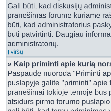
Gali būti, kad diskusijų admini
pranešimas forume kuriame rašote
būti, kad administratorius pasky
būti patvirtinti. Daugiau inform
administratorių.
Į viršų
» Kaip priminti apie kurią n
Paspaudę nuorodą “Priminti ap
puslapyje galite "priminti" apie
pranešimai tokioje temoje bus p
atsidurs pirmo forumo puslapio
gali būti, kad temų priminimas 