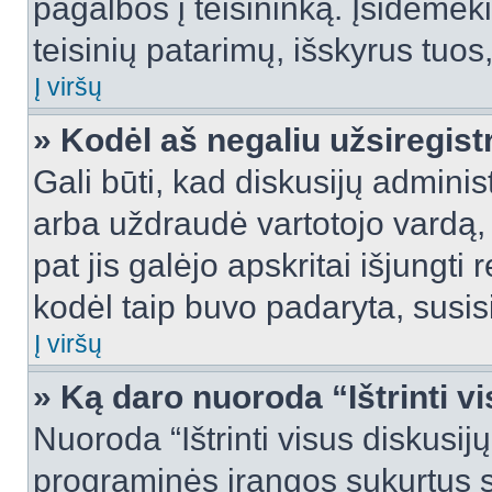
pagalbos į teisininką. Įsidėmėk
teisinių patarimų, išskyrus tuos,
Į viršų
» Kodėl aš negaliu užsiregist
Gali būti, kad diskusijų admini
arba uždraudė vartotojo vardą, 
pat jis galėjo apskritai išjungti 
kodėl taip buvo padaryta, susisi
Į viršų
» Ką daro nuoroda “Ištrinti v
Nuoroda “Ištrinti visus diskusij
programinės įrangos sukurtus 