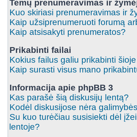
Temų prenumeravimas ir žymė
Kuo skiriasi prenumeravimas ir 
Kaip užsiprenumeruoti forumą a
Kaip atsisakyti prenumeratos?
Prikabinti failai
Kokius failus galiu prikabinti šioj
Kaip surasti visus mano prikabint
Informacija apie phpBB 3
Kas parašė šią diskusijų lentą?
Kodėl diskusijose nėra galimybė
Su kuo turėčiau susisiekti dėl įže
lentoje?