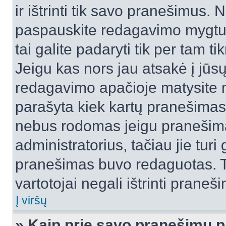
ir ištrinti tik savo pranešimus
paspauskite redagavimo mygtuk
tai galite padaryti tik per tam 
Jeigu kas nors jau atsakė į jūs
redagavimo apačioje matysite n
parašyta kiek kartų pranešimas
nebus rodomas jeigu pranešim
administratorius, tačiau jie turi
pranešimas buvo redaguotas. Tai
vartotojai negali ištrinti praneši
Į viršų
» Kaip prie savo pranešimų p