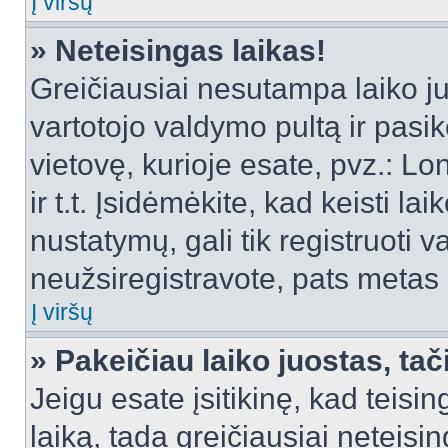
Į viršų
» Neteisingas laikas!
Greičiausiai nesutampa laiko juo
vartotojo valdymo pultą ir pasike
vietovę, kurioje esate, pvz.: L
ir t.t. Įsidėmėkite, kad keisti lai
nustatymų, gali tik registruoti va
neužsiregistravote, pats metas b
Į viršų
» Pakeičiau laiko juostas, tač
Jeigu esate įsitikinę, kad teisin
laiką, tada greičiausiai neteisi