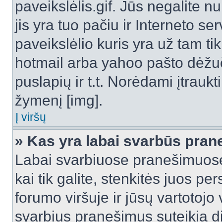
paveikslėlis.gif. Jūs negalite n
jis yra tuo pačiu ir Interneto ser
paveikslėlio kuris yra už tam ti
hotmail arba yahoo pašto dėžu
puslapių ir t.t. Norėdami įtrau
žymenį [img].
Į viršų
» Kas yra labai svarbūs pran
Labai svarbiuose pranešimuose
kai tik galite, stenkitės juos pe
forumo viršuje ir jūsų vartotojo
svarbius pranešimus suteikia di