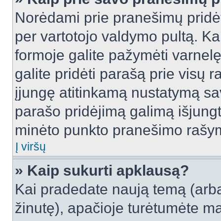
Norėdami prie pranešimų pridėti 
per vartotojo valdymo pultą. Ka
formoje galite pažymėti varnel
galite pridėti parašą prie visų 
įjungę atitinkamą nustatymą sa
parašo pridėjimą galimą išjung
minėto punkto pranešimo rašy
Į viršų
» Kaip sukurti apklausą?
Kai pradedate naują temą (arb
žinutę), apačioje turėtumėte ma