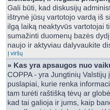
Gali būti, kad diskusijų adminis
ištrynė jūsų vartotojo vardą iš
ilgą laiką neaktyvūs vartotojai 
sumažinti duomenų bazės dydį. J
naujo ir aktyviau dalyvaukite di
Į viršų
» Kas yra apsaugos nuo vaik
COPPA - yra Jungtinių Valstijų į
puslapiai, kurie renka informac
tam turėti raštišką tėvų ar globė
kad tai galioja ir jums, kaip ba