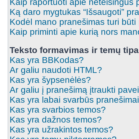
Kaip raportuoti apie neteisingus
Ką daro mygtukas “Išsaugoti” p
Kodėl mano pranešimas turi būti p
Kaip priminti apie kurią nors ma
Teksto formavimas ir temų tipa
Kas yra BBKodas?
Ar galiu naudoti HTML?
Kas yra šypsenėlės?
Ar galiu į pranešimą įtraukti pavei
Kas yra labai svarbūs pranešima
Kas yra svarbios temos?
Kas yra dažnos temos?
Kas yra užrakintos temos?