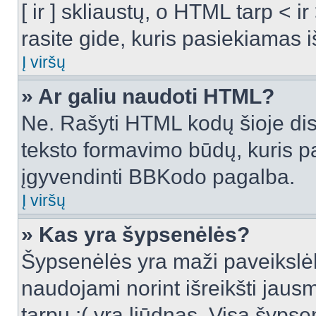
[ ir ] skliaustų, o HTML tarp <
rasite gide, kuris pasiekiamas
Į viršų
» Ar galiu naudoti HTML?
Ne. Rašyti HTML kodų šioje dis
teksto formavimo būdų, kuris 
įgyvendinti BBKodo pagalba.
Į viršų
» Kas yra šypsenėlės?
Šypsenėlės yra maži paveikslėl
naudojami norint išreikšti jausm
tarpu :( yra liūdnas. Visą šyps