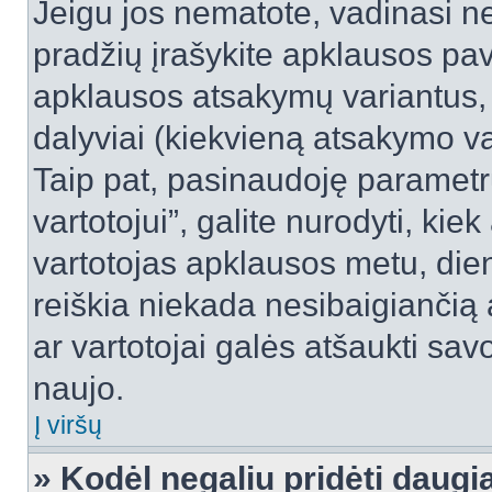
Jeigu jos nematote, vadinasi net
pradžių įrašykite apklausos pav
apklausos atsakymų variantus,
dalyviai (kiekvieną atsakymo var
Taip pat, pasinaudoję parametr
vartotojui”, galite nurodyti, kie
vartotojas apklausos metu, dien
reiškia niekada nesibaigiančią a
ar vartotojai galės atšaukti sav
naujo.
Į viršų
» Kodėl negaliu pridėti daug