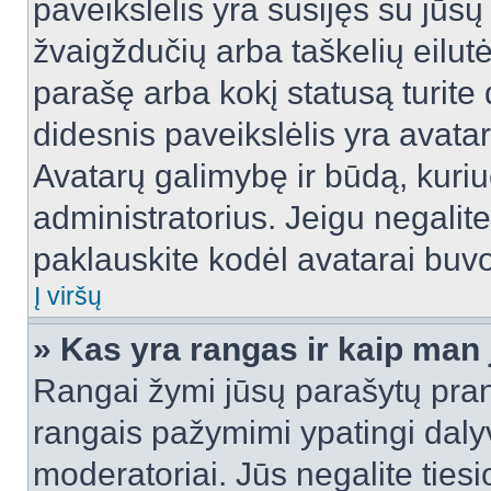
paveikslėlis yra susijęs su jūs
žvaigždučių arba taškelių eilutė
parašę arba kokį statusą turite 
didesnis paveikslėlis yra avata
Avatarų galimybę ir būdą, kuriuo
administratorius. Jeigu negalite 
paklauskite kodėl avatarai buvo 
Į viršų
» Kas yra rangas ir kaip man j
Rangai žymi jūsų parašytų prane
rangais pažymimi ypatingi dalyvi
moderatoriai. Jūs negalite tiesi