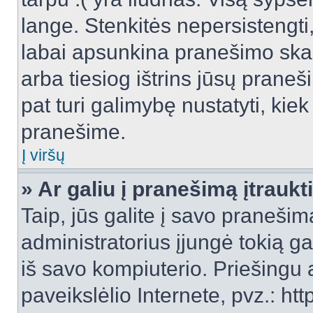
lange. Stenkitės nepersistengti
labai apsunkina pranešimo skai
arba tiesiog ištrins jūsų praneš
pat turi galimybę nustatyti, ki
pranešime.
Į viršų
» Ar galiu į pranešimą įtraukt
Taip, jūs galite į savo pranešimą
administratorius įjungė tokią gal
iš savo kompiuterio. Priešingu a
paveikslėlio Internete, pvz.: 