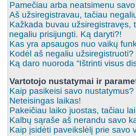
Pamečiau arba neatsimenu savo 
Aš užsiregistravau, tačiau negaliu 
Kažkada buvau užsiregistravęs, ta
negaliu prisijungti. Ką daryti?!
Kas yra apsaugos nuo vaikų fun
Kodėl aš negaliu užsiregistruoti?
Ką daro nuoroda “Ištrinti visus di
Vartotojo nustatymai ir parame
Kaip pasikeisi savo nustatymus?
Neteisingas laikas!
Pakeičiau laiko juostas, tačiau lai
Kalbų sąraše aš nerandu savo ka
Kaip įsidėti paveikslėlį prie savo