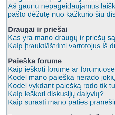
Aš gaunu nepageidaujamus laiškus
pašto dėžutę nuo kažkurio šių dis
Draugai ir priešai
Kas yra mano draugų ir priešų są
Kaip įtraukti/ištrinti vartotojus i
Paieška forume
Kaip ieškoti forume ar forumuos
Kodėl mano paieška nerado jokių
Kodėl vykdant paiešką rodo tik tu
Kaip ieškoti diskusijų dalyvių?
Kaip surasti mano paties praneš