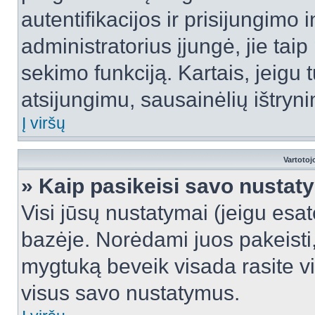
autentifikacijos ir prisijungimo 
administratorius įjungė, jie tai
sekimo funkciją. Kartais, jeigu 
atsijungimu, sausainėlių ištryni
Į viršų
Vartotoj
» Kaip pasikeisi savo nusta
Visi jūsų nustatymai (jeigu es
bazėje. Norėdami juos pakeisti,
mygtuką beveik visada rasite vi
visus savo nustatymus.