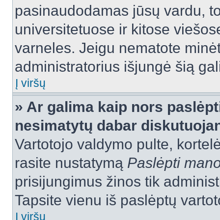
pasinaudodamas jūsų vardu, tod
universitetuose ir kitose viešo
varneles. Jeigu nematote minėt
administratorius išjungė šią ga
Į viršų
» Ar galima kaip nors paslėpt
nesimatytų dabar diskutuojan
Vartotojo valdymo pulte, kortelė
rasite nustatymą
Paslėpti man
prisijungimus žinos tik administr
Tapsite vienu iš paslėptų vartot
Į viršų