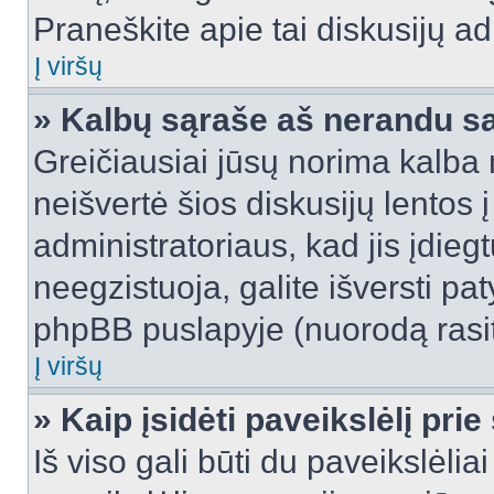
Praneškite apie tai diskusijų ad
Į viršų
» Kalbų sąraše aš nerandu s
Greičiausiai jūsų norima kalba 
neišvertė šios diskusijų lentos 
administratoriaus, kad jis įdie
neegzistuoja, galite išversti pa
phpBB puslapyje (nuorodą rasit
Į viršų
» Kaip įsidėti paveikslėlį pri
Iš viso gali būti du paveikslėlia