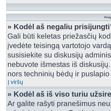
Prisi
» Kodėl aš negaliu prisijungti
Gali būti keletas priežasčių kodė
įvedėte teisingą vartotojo vardą i
susisiekite su diskusijų administ
nebuvote išmestas iš diskusijų. T
nors techninių bėdų ir puslapio s
Į viršų
» Kodėl aš iš viso turiu užsir
Ar galite rašyti pranešimus neu