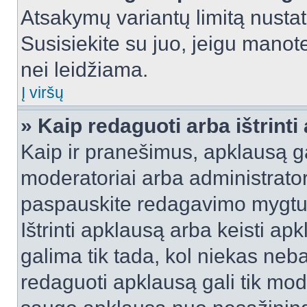
Atsakymų variantų limitą nustat
Susisiekite su juo, jeigu manot
nei leidžiama.
Į viršų
» Kaip redaguoti arba ištrint
Kaip ir pranešimus, apklausą gal
moderatoriai arba administrato
paspauskite redagavimo mygtu
Ištrinti apklausą arba keisti a
galima tik tada, kol niekas neba
redaguoti apklausą gali tik mode