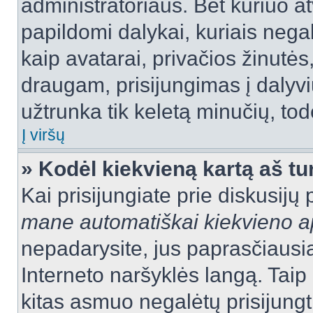
administratoriaus. Bet kuriuo a
papildomi dalykai, kuriais negal
kaip avatarai, privačios žinutės
draugam, prisijungimas į dalyvių
užtrunka tik keletą minučių, todė
Į viršų
» Kodėl kiekvieną kartą aš tur
Kai prisijungiate prie diskusijų
mane automatiškai kiekvieno 
nepadarysite, jus paprasčiausiai
Interneto naršyklės langą. Ta
kitas asmuo negalėtų prisijungt