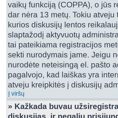
vaikų funkciją (COPPA), o jūs r
dar nėra 13 metų. Tokiu atveju 
kurios diskusijų lentos reikalauj
slaptažodį aktyvuotų administra
tai pateikiama registracijos metu.
sekti nurodymais jame. Jeigu ne
nurodėte neteisingą el. pašto 
pagalvojo, kad laiškas yra inte
atveju kreipkitės į diskusijų adm
Į viršų
» Kažkada buvau užsiregistra
diskusijas, ir negaliu prisijun